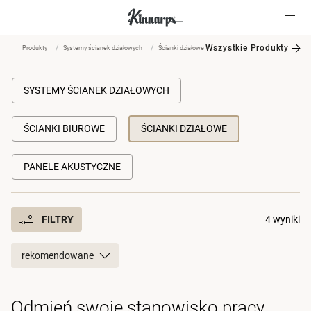
Wszystkie Produkty
Produkty
Systemy ścianek działowych
Ścianki działowe
?
?
SYSTEMY ŚCIANEK DZIAŁOWYCH
ŚCIANKI BIUROWE
ŚCIANKI DZIAŁOWE
PANELE AKUSTYCZNE
FILTRY
4 wyniki
rekomendowane
Odmień swoje stanowisko pracy