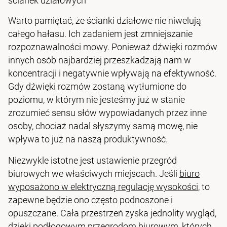
ścianek działowych
Warto pamiętać, że ścianki działowe nie niwelują
całego hałasu. Ich zadaniem jest zmniejszanie
rozpoznawalności mowy. Ponieważ dźwięki rozmów
innych osób najbardziej przeszkadzają nam w
koncentracji i negatywnie wpływają na efektywność.
Gdy dźwięki rozmów zostaną wytłumione do
poziomu, w którym nie jesteśmy już w stanie
zrozumieć sensu słów wypowiadanych przez inne
osoby, chociaż nadal słyszymy samą mowę, nie
wpływa to już na naszą produktywność.
Niezwykle istotne jest ustawienie przegród
biurowych we właściwych miejscach. Jeśli
biuro
wyposażono w elektryczną regulację wysokości
, to
zapewne będzie ono często podnoszone i
opuszczane. Cała przestrzeń zyska jednolity wygląd,
dzięki podłogowym przegrodom biurowym, których