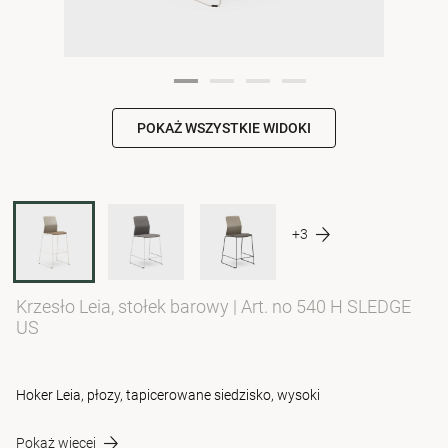
POKAŻ WSZYSTKIE WIDOKI
+3
Krzesło Leia, stołek barowy
|
Art. no 540 H SLEDGE
US
Hoker Leia, płozy, tapicerowane siedzisko, wysoki
Pokaż więcej