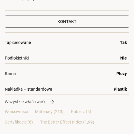
KONTAKT
Tapicerowane
Tak
Podłokietniki
Nie
Rama
Płozy
Nakładka – standardowa
Plastik
Wszystkie właściwości
Właściwości
Materiały
(213)
Pobierz (5)
Certyfikacje (
6
)
The Better Effect Index (1,99)