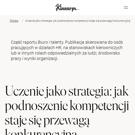
Wiedza
Uczenie jako strategia: jak podnoszenie kompetencji staje się przewagą konkurencyjną
?
?
Część raportu
Biuro i talenty
. Publikacja skierowana do osób
pracujących w działach HR, na stanowiskach kierowniczych
lub w innych rolach odpowiedzialnych za ludzi, środowisko
pracy i wyniki organizacji.
Uczenie jako strategia: jak
podnoszenie kompetencji
staje się przewagą
konkurencyjną