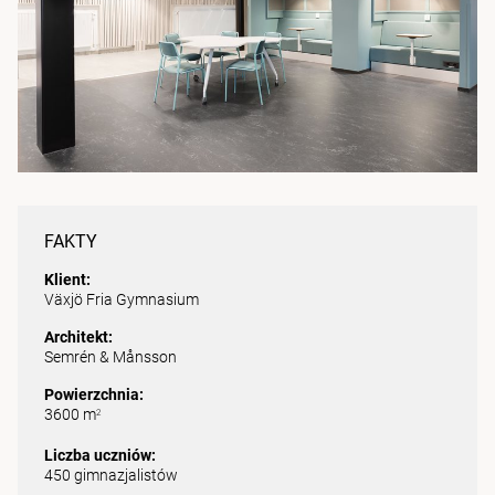
FAKTY
Klient:
Växjö Fria Gymnasium
Architekt:
Semrén & Månsson
Powierzchnia:
3600 m
2
Liczba uczniów:
450 gimnazjalistów