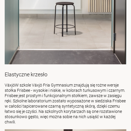
Elastyczne krzesło
VäxjöW szkole Växjö Fria Gymnasium znajdują się rożne wersje
stołka Frisbee - wysokie i niskie, w kolorach turkusowym i czarnym.
Frisbee jest prostym i funkcjonalnym stołkiem, zawsze w zasięgu
ręki. Szkolne laboratorium zostało wyposażone w siedziska Frisbee
w całości tapicerowane czarną syntetyczną skórą, dzięki czemu
łatwo się je czyści. Na szkolnych korytarzach są one rozstawione
stosunkowo gęsto, więc można sobie na nich usiąść w każdej
chwili.