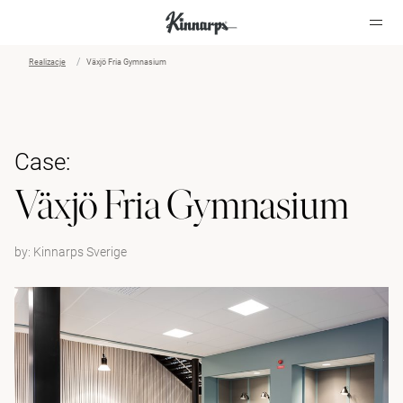
Realizacje
Växjö Fria Gymnasium
?
?
Case:
Växjö Fria Gymnasium
by:
Kinnarps Sverige