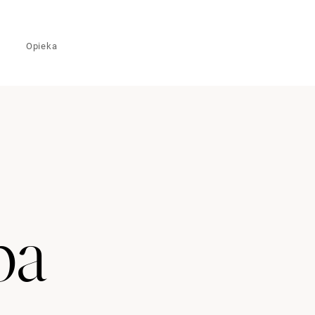
Opieka
pa