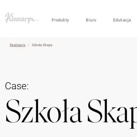
?
?
Produkty
Biuro
Edukacja
Realizacje
Szkoła Skapa
Case:
Szkoła Ska