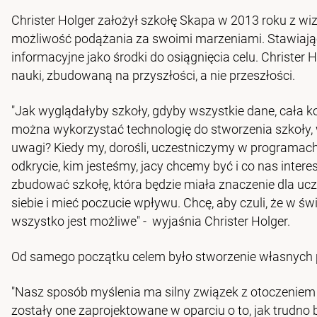
Christer Holger założył szkołę Skapa w 2013 roku z wiz
możliwość podążania za swoimi marzeniami. Stawiając 
informacyjne jako środki do osiągnięcia celu. Christer
nauki, zbudowaną na przyszłości, a nie przeszłości.
"Jak wyglądałyby szkoły, gdyby wszystkie dane, cała ko
można wykorzystać technologię do stworzenia szkoły, 
uwagi? Kiedy my, dorośli, uczestniczymy w programach
odkrycie, kim jesteśmy, jacy chcemy być i co nas intere
zbudować szkołę, która będzie miała znaczenie dla ucz
siebie i mieć poczucie wpływu. Chcę, aby czuli, że w ś
wszystko jest możliwe" - wyjaśnia Christer Holger.
Od samego początku celem było stworzenie własnych pr
"Nasz sposób myślenia ma silny związek z otoczeniem 
zostały one zaprojektowane w oparciu o to, jak trudno