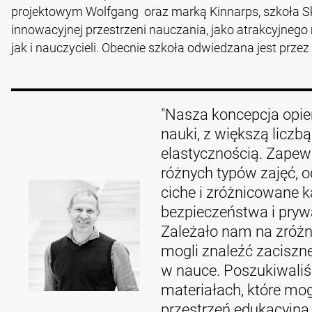
projektowym Wolfgang oraz marką Kinnarps, szkoła Sk
innowacyjnej przestrzeni nauczania, jako atrakcyjnego
jak i nauczycieli. Obecnie szkoła odwiedzana jest przez
"Nasza koncepcja opie
nauki, z większą liczb
elastycznością. Zapewn
różnych typów zajęć, o
ciche i zróżnicowane k
bezpieczeństwa i prywa
Zależało nam na zróż
mogli znaleźć zaciszn
w nauce. Poszukiwaliś
materiałach, które m
przestrzeń edukacyjną