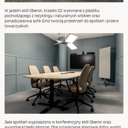
W jadalni
stół Oberon
,
krzesło D2
wykonane z plastiku
pochodzącego z recyklingu i naturalnych włókien oraz
ponadczasowa
sofa Gino
tworzą przestrzeń do spotkań i przerw
towarzyskich.
Sale spotkań wyposażono w
konferencyjny stół Oberon
oraz
wygodne
krzesło Monroe
. Oba rozwiązania stanowią dobry wybór,