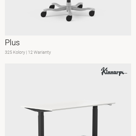
Plus
325 Kolory
|
12 Warianty