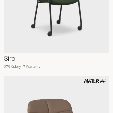
Siro
279 Kolory
|
7 Warianty