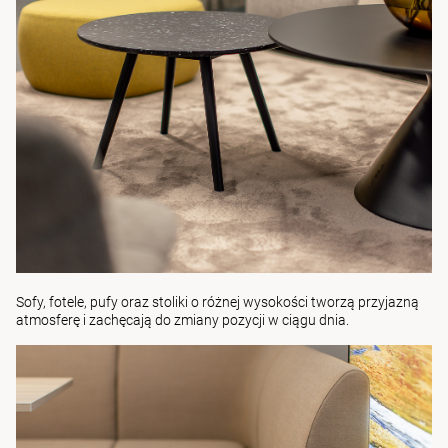
Sofy, fotele, pufy
oraz
stoliki o różnej wysokości
tworzą przyjazną
atmosferę i zachęcają do zmiany pozycji w ciągu dnia.