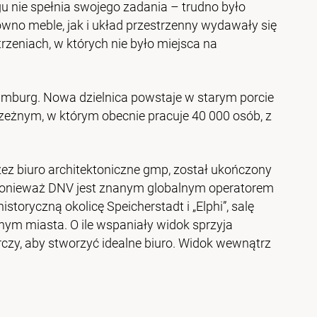
 nie spełnia swojego zadania ­– trudno było
no meble, jak i układ przestrzen­ny wydawały się
trzeniach, w których nie było miejsca na
amburg. Nowa dzielnica powstaje w starym porcie
eżnym, w którym obecnie pracuje 40 000 osób, z
ez biuro architektoniczne gmp, został ukończony
 ponieważ DNV jest znanym globalnym operatorem
oryczną okolicę Speicherstadt i „Elphi”, salę
nym miasta. O ile wspaniały widok sprzyja
czy, aby stworzyć idealne biuro. Widok wewnątrz