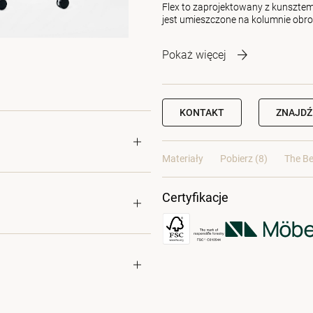
Flex to zaprojektowany z kunsztem 
jest umieszczone na kolumnie obro
Pokaż więcej
KONTAKT
ZNAJDŹ
Materiały
Pobierz (8)
The Be
Certyfikacje