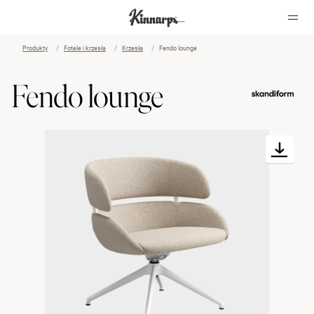
Produkty
Fotele i krzesła
Krzesła
Fendo lounge
?
?
Fendo lounge