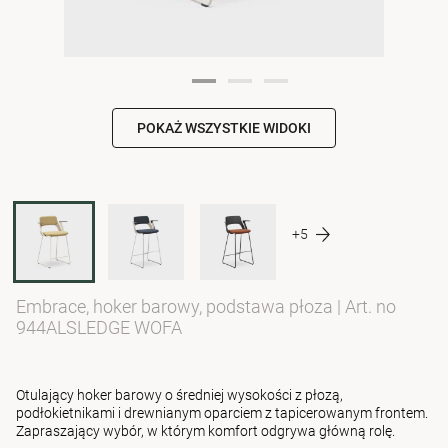
POKAŻ WSZYSTKIE WIDOKI
+5
Embrace, hoker barowy, podstawa płoza
|
Art. no
944ALSLEDGE WOFA
Otulający hoker barowy o średniej wysokości z płozą,
podłokietnikami i drewnianym oparciem z tapicerowanym frontem.
Zapraszający wybór, w którym komfort odgrywa główną rolę.