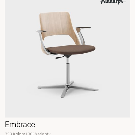
Embrace
333 Kolory
|
30 Warianty