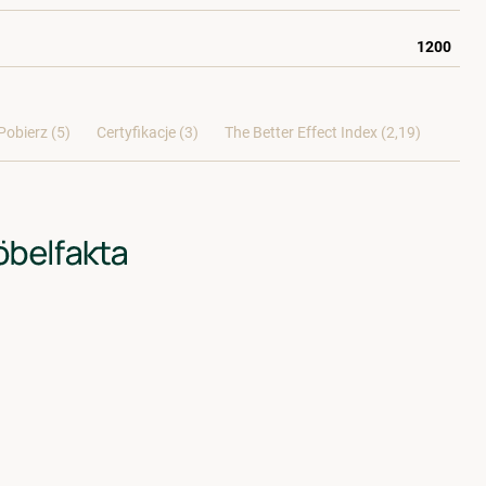
1200
Pobierz (5)
Certyfikacje (
3
)
The Better Effect Index (2,19)