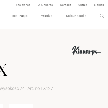
Znajdź nas
O Kinnarps
Kontakt
Outlet
E-sklep
Realizacje
Wiedza
Colour Studio
x
a wysokość 74
|
Art. no FX127