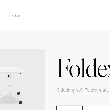
Opieka
Folde
Składany stół Foldex, stał