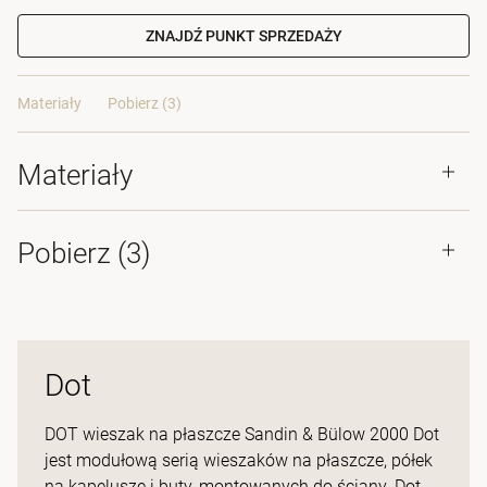
ZNAJDŹ PUNKT SPRZEDAŻY
Materiały
Pobierz (3)
Materiały
Pobierz (
3
)
Dot
DOT wieszak na płaszcze Sandin & Bülow 2000 Dot
jest modułową serią wieszaków na płaszcze, półek
na kapelusze i buty, montowanych do ściany. Dot