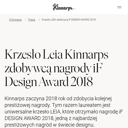
O Kinnarps
Prasa
Krzesło LEIA zdobwycą iF DESIGN AWARD 2018
?
?
Krzesło Leia Kinnarps
zdobywcą nagrody iF
Design Award 2018
Kinnarps zaczyna 2018 rok od zdobycia kolejnej
prestiżowej nagrody. Tym razem laureatem jest
uniwersalne krzesło LEIA, które otrzymało nagrodę iF
DESIGN AWARD 2018, jedną z najbardziej
prestiżowych nagród w świecie designu.