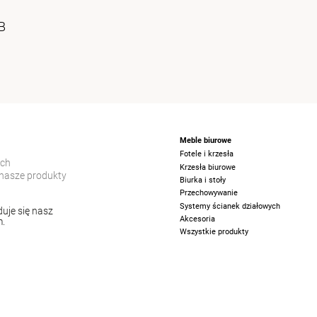
B
Meble biurowe
Fotele i krzesła
ych
Krzesła biurowe
nasze produkty
Biurka i stoły
Przechowywanie
Systemy ścianek działowych
uje się nasz
Akcesoria
m.
Wszystkie produkty