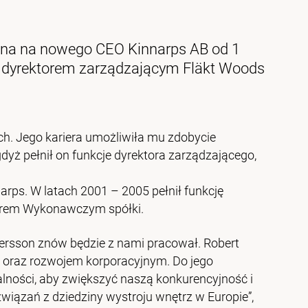
ona na nowego CEO Kinnarps AB od 1
ie dyrektorem zarządzającym Fläkt Woods
ych. Jego kariera umożliwiła mu zdobycie
yż pełnił on funkcje dyrektora zarządzającego,
rps. W latach 2001 – 2005 pełnił funkcję
torem Wykonawczym spółki.
tersson znów będzie z nami pracował. Robert
 oraz rozwojem korporacyjnym. Do jego
alności, aby zwiększyć naszą konkurencyjność i
iązań z dziedziny wystroju wnętrz w Europie”,