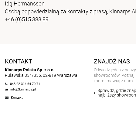
Idą Hermansson
Osobą odpowiedzialną za kontakty z prasą, Kinnarps A
+46 (0)515 383 89
KONTAKT
ZNAJDŹ NAS
Kinnarps Polska Sp. z o.o.
Odwiedź jeden z nasz
Puławska 354/356, 02-819 Warszawa
showroomów. Poznaj 
i porozmawiaj z nami!
048 22 314 64 70-71
info@kinnarps.pl
Sprawdź, gdzie znajd
najbliższy showroo
Kontakt