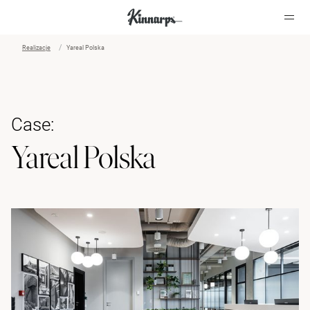
Realizacje
Yareal Polska
?
?
Case:
Yareal Polska