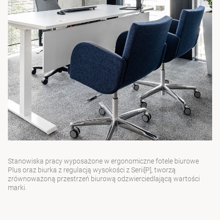
Stanowiska pracy wyposażone w
ergonomiczne fotele biurowe
Plus
oraz
biurka z regulacją wysokości z Serii[P]
, tworzą
zrównoważoną przestrzeń biurową odzwierciedlającą wartości
marki.