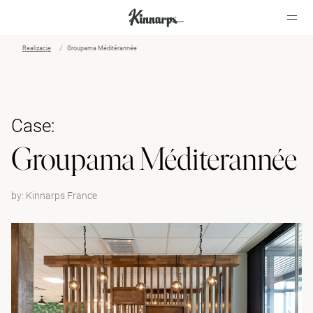
Realizacje
Groupama Méditérannée
?
?
Case:
Groupama Méditerannée
by:
Kinnarps France