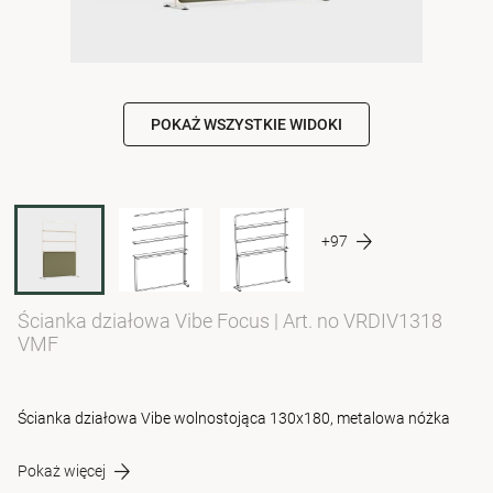
POKAŻ WSZYSTKIE WIDOKI
+97
Ścianka działowa Vibe Focus
|
Art. no VRDIV1318
VMF
Ścianka działowa Vibe wolnostojąca 130x180, metalowa nóżka
Pokaż więcej