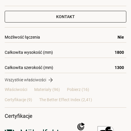
KONTAKT
Możliwość łączenia
Nie
Całkowita wysokość (mm)
1800
Całkowita szerokość (mm)
1300
Wszystkie właściwości
Właściwości
Materiały
(96)
Pobierz (16)
Certyfikacje (
9
)
The Better Effect Index (2,41)
Certyfikacje