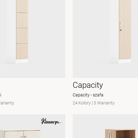
Capacity
i
Capacity - szafa
arianty
24 Kolory
|
5 Warianty