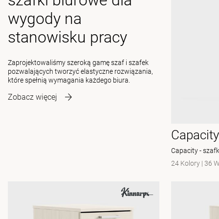
szafki biurowe dla
wygody na
stanowisku pracy
Zaprojektowaliśmy szeroką gamę szaf i szafek
pozwalających tworzyć elastyczne rozwiązania,
które spełnią wymagania każdego biura.
Zobacz więcej
Capacity
Capacity - szafk
24 Kolory
|
36 W