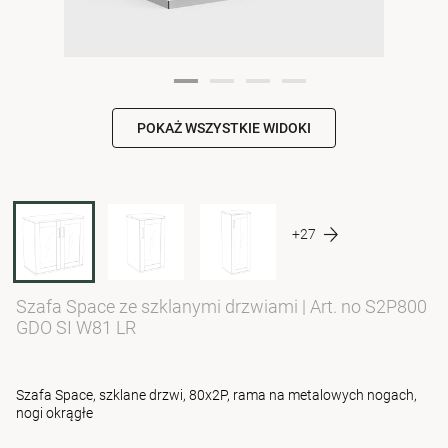
POKAŻ WSZYSTKIE WIDOKI
+27
Szafa Space ze szklanymi drzwiami
|
Art. no S2P800
GDO SI W81 LR
Szafa Space, szklane drzwi, 80x2P, rama na metalowych nogach,
nogi okrągłe