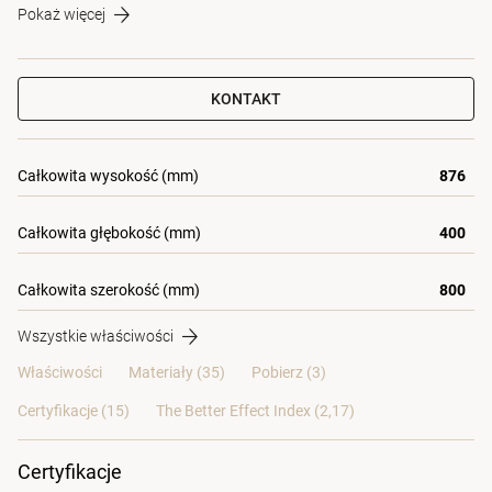
Pokaż więcej
KONTAKT
Całkowita wysokość (mm)
876
Całkowita głębokość (mm)
400
Całkowita szerokość (mm)
800
Wszystkie właściwości
Właściwości
Materiały
(35)
Pobierz (3)
Certyfikacje (
15
)
The Better Effect Index (2,17)
Certyfikacje