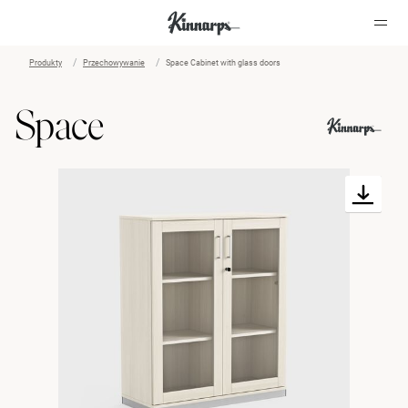
Produkty
Przechowywanie
Space Cabinet with glass doors
?
?
Space