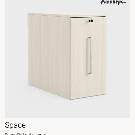
Space
Space Pull out cabinet