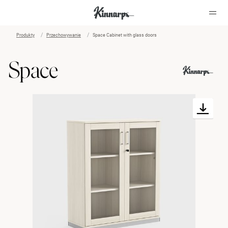
Produkty
Przechowywanie
Space Cabinet with glass doors
?
?
Space