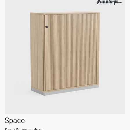
Space
Szafa Space z żaluzją