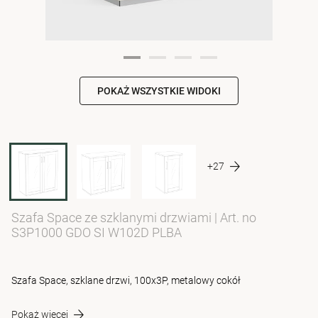
POKAŻ WSZYSTKIE WIDOKI
+27
Szafa Space ze szklanymi drzwiami
|
Art. no
S3P1000 GDO SI W102D PLBA
Szafa Space, szklane drzwi, 100x3P, metalowy cokół
Pokaż więcej