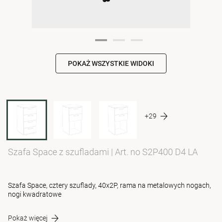
POKAŻ WSZYSTKIE WIDOKI
+29
Szafa Space z szufladami
|
Art. no S2P400 D4 LA
Szafa Space, cztery szuflady, 40x2P, rama na metalowych nogach,
nogi kwadratowe
Pokaż więcej