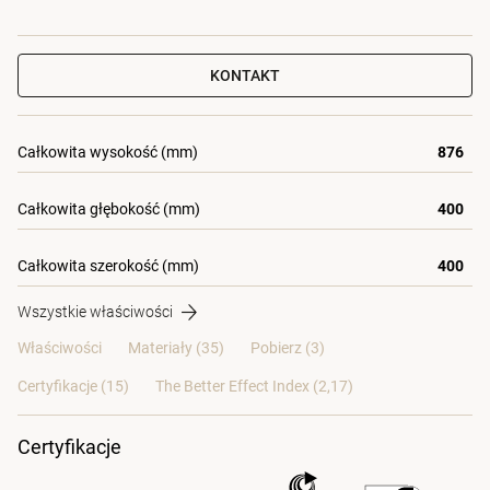
KONTAKT
Całkowita wysokość (mm)
876
Całkowita głębokość (mm)
400
Całkowita szerokość (mm)
400
Wszystkie właściwości
Właściwości
Materiały
(35)
Pobierz (3)
Certyfikacje (
15
)
The Better Effect Index (2,17)
Certyfikacje