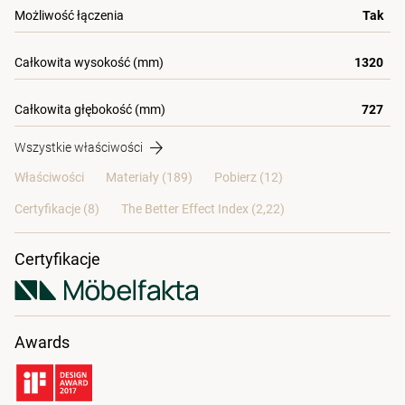
Możliwość łączenia
Tak
Całkowita wysokość (mm)
1320
Całkowita głębokość (mm)
727
Wszystkie właściwości
Właściwości
Materiały
(189)
Pobierz (12)
Certyfikacje (
8
)
The Better Effect Index (2,22)
Certyfikacje
Awards