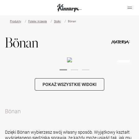
Produkty
Fotele i krzesła
Stołki
Bönan
?
?
Bönan
POKAŻ WSZYSTKIE WIDOKI
Bönan
Dzięki Bönan wybierzesz swój własny sposób. Wyjątkowy kształt
wyściełanego siedziska sprawia, że każdy może usiąść tak, jak mu