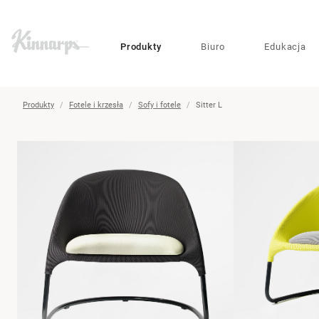
?
?
Produkty
Biuro
Edukacja
Produkty
Fotele i krzesła
Sofy i fotele
Sitter L