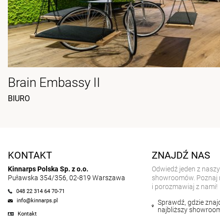
Brain Embassy II
BIURO
KONTAKT
ZNAJDŹ NAS
Kinnarps Polska Sp. z o.o.
Odwiedź jeden z nasz
Puławska 354/356, 02-819 Warszawa
showroomów. Poznaj 
i porozmawiaj z nami!
048 22 314 64 70-71
info@kinnarps.pl
Sprawdź, gdzie znajd
najbliższy showroo
Kontakt