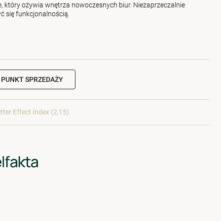
mie, który ożywia wnętrza nowoczesnych biur. Niezaprzeczalnie
yć się funkcjonalnością.
 PUNKT SPRZEDAŻY
tter Effect Index (2,15)