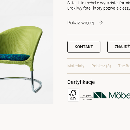
Sitter L to mebel o wyrazistej for
urokliwy fotel, który pozwala ciesz
Pokaż więcej
KONTAKT
ZNAJDŹ
Materiały
Pobierz (8)
The Be
Certyfikacje