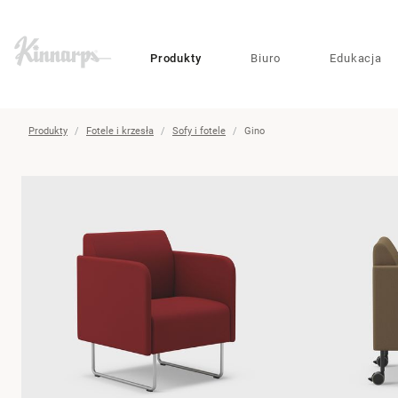
?
?
Produkty
Biuro
Edukacja
Produkty
Fotele i krzesła
Sofy i fotele
Gino