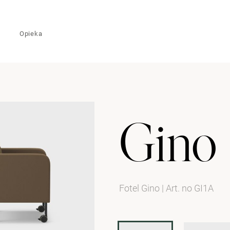
Opieka
Gino
Fotel Gino
|
Art. no GI1A