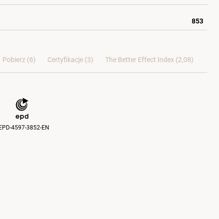
853
Pobierz (6)
Certyfikacje (
3
)
The Better Effect Index (2,08)
EPD-4597-3852-EN