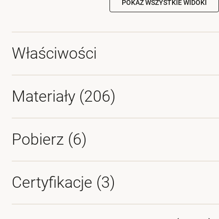
POKAŻ WSZYSTKIE WIDOKI
Właściwości
Materiały
(206)
Pobierz (
6
)
Certyfikacje (
3
)