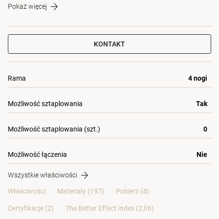
Pokaż więcej
KONTAKT
Rama
4 nogi
Możliwość sztaplowania
Tak
Możliwość sztaplowania (szt.)
0
Możliwość łączenia
Nie
Wszystkie właściwości
Właściwości
Materiały
(197)
Pobierz (4)
Certyfikacje (
2
)
The Better Effect Index (2,06)