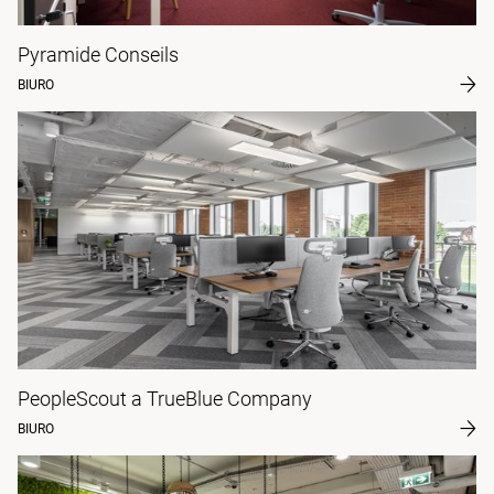
Pyramide Conseils
BIURO
PeopleScout a TrueBlue Company
BIURO