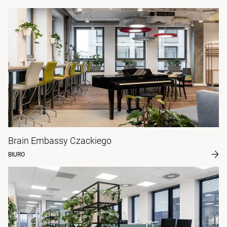
Brain Embassy Czackiego
BIURO