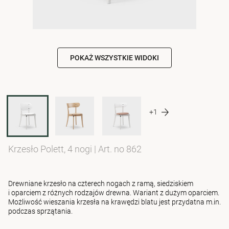
POKAŻ WSZYSTKIE WIDOKI
+1
Krzesło Polett, 4 nogi
|
Art. no 862
Drewniane krzesło na czterech nogach z ramą, siedziskiem
i oparciem z różnych rodzajów drewna. Wariant z dużym oparciem.
Możliwość wieszania krzesła na krawędzi blatu jest przydatna m.in.
podczas sprzątania.