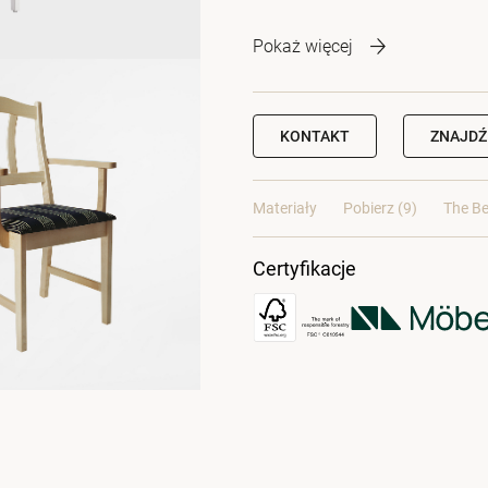
Pokaż więcej
KONTAKT
ZNAJDŹ
Materiały
Pobierz (9)
The Be
Certyfikacje