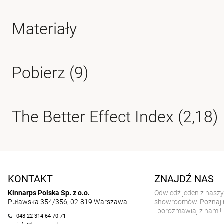
Materiały
Pobierz (
9
)
The Better Effect Index (2,18)
KONTAKT
ZNAJDŹ NAS
Kinnarps Polska Sp. z o.o.
Odwiedź jeden z nasz
Puławska 354/356, 02-819 Warszawa
showroomów. Poznaj 
i porozmawiaj z nami!
048 22 314 64 70-71