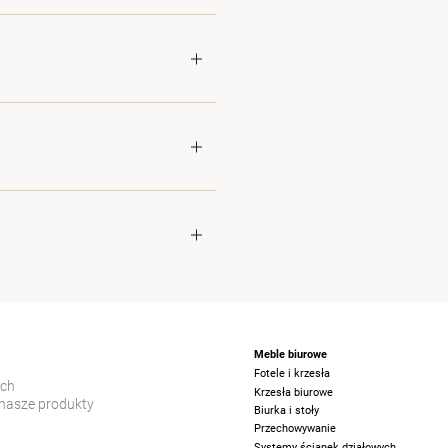
Meble biurowe
Fotele i krzesła
ych
Krzesła biurowe
nasze produkty
Biurka i stoły
Przechowywanie
Systemy ścianek działowych