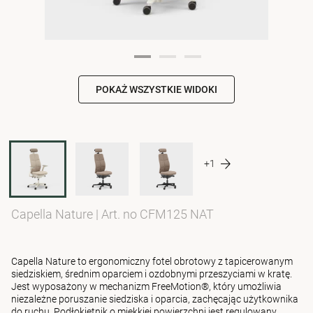
POKAŻ WSZYSTKIE WIDOKI
+1
Capella Nature
|
Art. no CFM125 NAT
Capella Nature to ergonomiczny fotel obrotowy z tapicerowanym
siedziskiem, średnim oparciem i ozdobnymi przeszyciami w kratę.
Jest wyposażony w mechanizm FreeMotion®, który umożliwia
niezależne poruszanie siedziska i oparcia, zachęcając użytkownika
do ruchu. Podłokietnik o miękkiej powierzchni jest regulowany