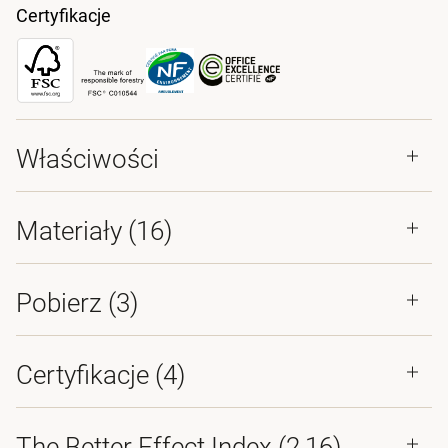
Certyfikacje
Właściwości
Materiały
(16)
Pobierz (
3
)
Certyfikacje (
4
)
The Better Effect Index (2,16)