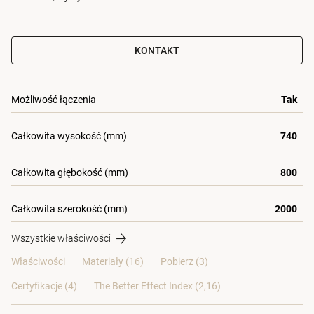
KONTAKT
Możliwość łączenia
Tak
Całkowita wysokość (mm)
740
Całkowita głębokość (mm)
800
Całkowita szerokość (mm)
2000
Wszystkie właściwości
Właściwości
Materiały
(16)
Pobierz (3)
Certyfikacje (
4
)
The Better Effect Index (2,16)