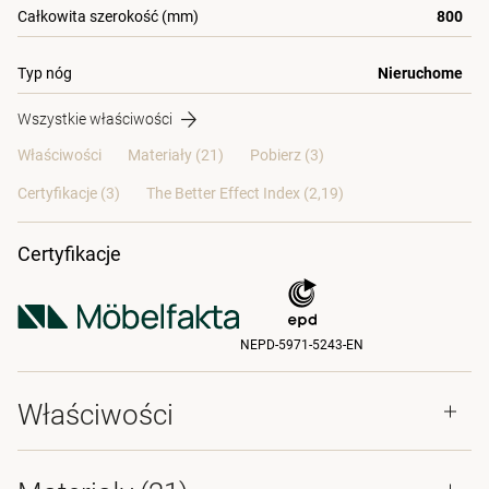
Całkowita szerokość (mm)
800
Typ nóg
Nieruchome
Wszystkie właściwości
Właściwości
Materiały
(21)
Pobierz (3)
Certyfikacje (
3
)
The Better Effect Index (2,19)
Certyfikacje
NEPD-5971-5243-EN
Właściwości