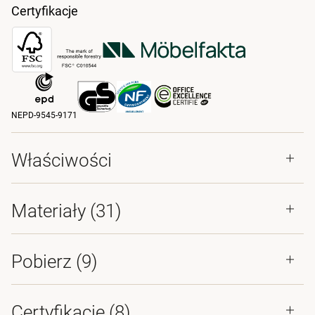
Certyfikacje
NEPD-9545-9171
Właściwości
Materiały
(31)
Pobierz (
9
)
Certyfikacje (
8
)