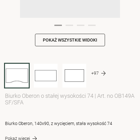
POKAŻ WSZYSTKIE WIDOKI
+97
Biurko Oberon o stałej wysokości 74
|
Art. no OB149A
SF/SFA
Biurko Oberon, 140x90, z wycięciem, stała wysokość 74
Pokaż więcej