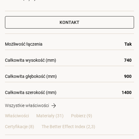
KONTAKT
Możliwość łączenia
Tak
Całkowita wysokość (mm)
740
Całkowita głębokość (mm)
900
Całkowita szerokość (mm)
1400
Wszystkie właściwości
Właściwości
Materiały
(31)
Pobierz (9)
Certyfikacje (
8
)
The Better Effect Index (2,3)