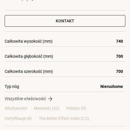
KONTAKT
Całkowita wysokość (mm)
740
Całkowita głębokość (mm)
700
Całkowita szerokość (mm)
700
Typ nóg
Nieruchome
Wszystkie właściwości
Właściwości
Materiały
(32)
Pobierz (9)
Certyfikacje (
8
)
The Better Effect Index (2,3)