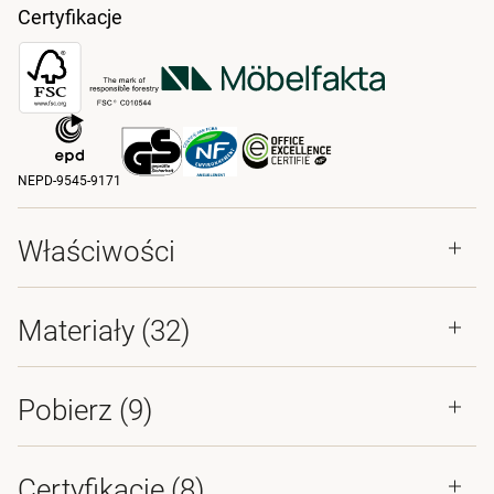
Certyfikacje
NEPD-9545-9171
Właściwości
Materiały
(32)
Pobierz (
9
)
Certyfikacje (
8
)