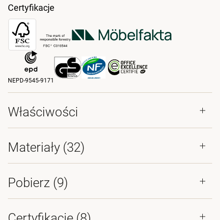
Certyfikacje
NEPD-9545-9171
Właściwości
Materiały
(32)
Pobierz (
9
)
Certyfikacje (
8
)