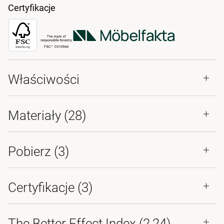
Certyfikacje
Właściwości
Materiały
(28)
Pobierz (
3
)
Certyfikacje (
3
)
The Better Effect Index (2,24)