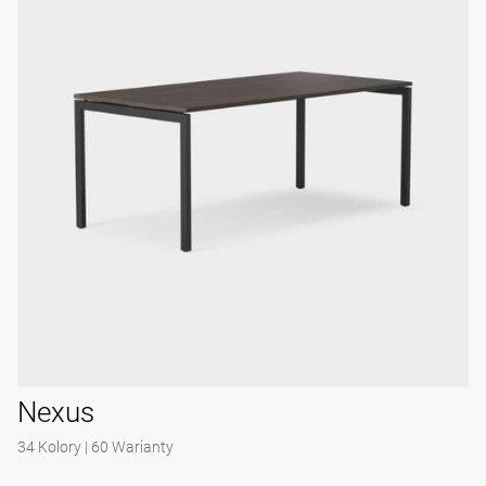
Nexus
34 Kolory
|
60 Warianty