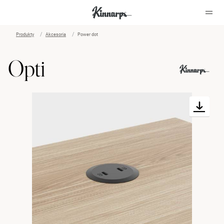
Produkty
Akcesoria
Power dot
?
?
Opti