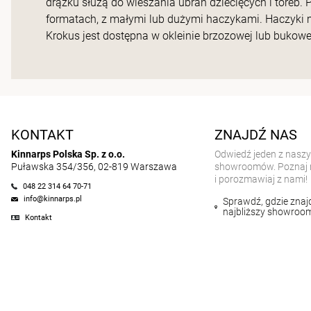
drążku służą do wieszania ubrań dziecięcych i toreb.
formatach, z małymi lub dużymi haczykami. Haczyki 
Krokus jest dostępna w okleinie brzozowej lub bukowe
KONTAKT
ZNAJDŹ NAS
Kinnarps Polska Sp. z o.o.
Odwiedź jeden z nasz
Puławska 354/356, 02-819 Warszawa
showroomów. Poznaj 
i porozmawiaj z nami!
048 22 314 64 70-71
info@kinnarps.pl
Sprawdź, gdzie znajd
najbliższy showroo
Kontakt