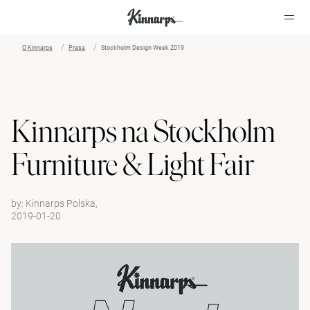
O Kinnarps
Prasa
Stockholm Design Week 2019
?
?
Kinnarps na Stockholm
Furniture & Light Fair
by:
Kinnarps Polska,
2019-01-20