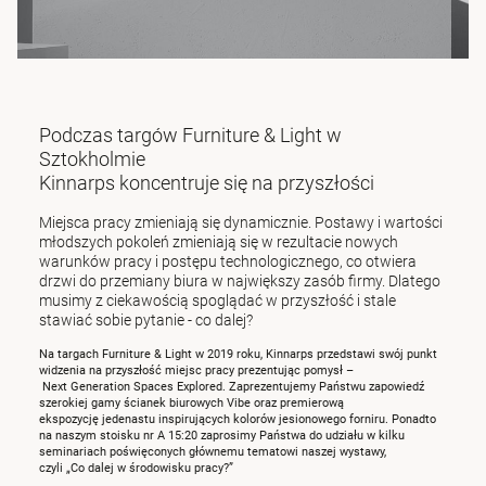
Podczas targów Furniture & Light w
Sztokholmie
Kinnarps koncentruje się na przyszłości
Miejsca pracy zmieniają się dynamicznie. Postawy i wartości
młodszych pokoleń zmieniają się w rezultacie nowych
warunków pracy i postępu technologicznego, co otwiera
drzwi do przemiany biura w największy zasób firmy. Dlatego
musimy z ciekawością spoglądać w przyszłość i stale
stawiać sobie pytanie - co dalej?
Na targach Furniture & Light w 2019 roku, Kinnarps przedstawi swój punkt
widzenia na przyszłość miejsc pracy prezentując pomysł –
Next Generation Spaces Explored. Zaprezentujemy Państwu zapowiedź
szerokiej gamy ścianek biurowych Vibe oraz premierową
ekspozycję jedenastu inspirujących kolorów jesionowego forniru. Ponadto
na naszym stoisku nr A 15:20 zaprosimy Państwa do udziału w kilku
seminariach poświęconych głównemu tematowi naszej wystawy,
czyli „Co dalej w środowisku pracy?”