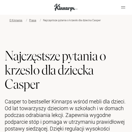
O Kinnarps
Prasa
Najczęstsze pytania o krzesło dla dziecka Casper
?
?
Najczęstsze pytania o
krzesło dla dziecka
Casper
Casper to bestseller Kinnarps wśród mebli dla dzieci.
Od lat towarzyszy dzieciom w szkołach i w domach
podczas odrabiania lekcji. Zapewnia wygodne
podparcie stóp i pomaga w utrzymaniu prawidłowej
postawy siedzącej. Dzięki regulacji wysokości