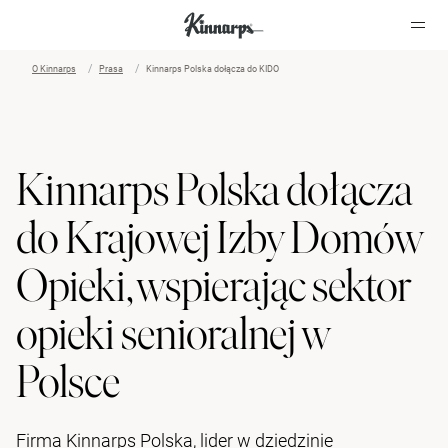
O Kinnarps
Prasa
Kinnarps Polska dołącza do KIDO
?
?
Kinnarps Polska dołącza
do Krajowej Izby Domów
Opieki, wspierając sektor
opieki senioralnej w
Polsce
Firma Kinnarps Polska, lider w dziedzinie