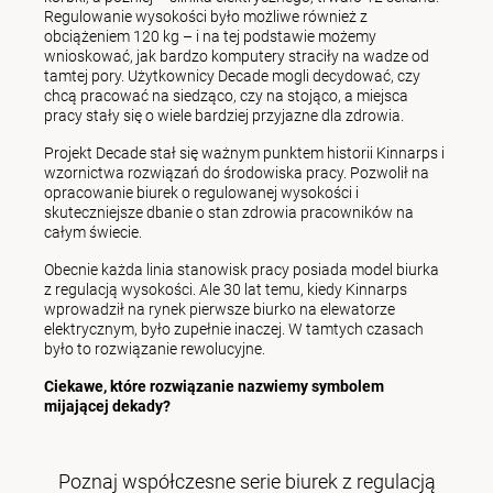
Regulowanie wysokości było możliwe również z
obciążeniem 120 kg – i na tej podstawie możemy
wnioskować, jak bardzo komputery straciły na wadze od
tamtej pory. Użytkownicy Decade mogli decydować, czy
chcą pracować na siedząco, czy na stojąco, a miejsca
pracy stały się o wiele bardziej przyjazne dla zdrowia.
Projekt Decade stał się ważnym punktem historii Kinnarps i
wzornictwa rozwiązań do środowiska pracy. Pozwolił na
opracowanie biurek o regulowanej wysokości i
skuteczniejsze dbanie o stan zdrowia pracowników na
całym świecie.
Obecnie każda linia stanowisk pracy posiada model biurka
z regulacją wysokości. Ale 30 lat temu, kiedy Kinnarps
wprowadził na rynek pierwsze biurko na elewatorze
elektrycznym, było zupełnie inaczej. W tamtych czasach
było to rozwiązanie rewolucyjne.
Ciekawe, które rozwiązanie nazwiemy symbolem
mijającej dekady?
Poznaj współczesne serie biurek z regulacją