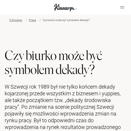
O Kinnarps
Prasa
Czy biurko może być symbolem dekady?
?
?
Czy biurko może być
symbolem dekady?
W Szwecji rok 1989 był nie tylko końcem dekady
kojarzonej przede wszystkim z biznesem i yuppies,
ale także początkiem tzw. „dekady środowiska
pracy”. Po zmianie na scenie politycznej Szwecji
pojawiły się możliwości wprowadzenia zmian na
rynku pracy. Był to odpowiedni czas do
wprowadzenia na rynek rezultatów prowadzonego