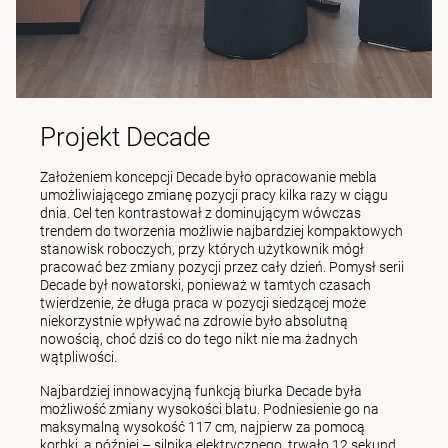
Projekt Decade
Założeniem koncepcji Decade było opracowanie mebla
umożliwiającego zmianę pozycji pracy kilka razy w ciągu
dnia. Cel ten kontrastował z dominującym wówczas
trendem do tworzenia możliwie najbardziej kompaktowych
stanowisk roboczych, przy których użytkownik mógł
pracować bez zmiany pozycji przez cały dzień. Pomysł serii
Decade był nowatorski, ponieważ w tamtych czasach
twierdzenie, że długa praca w pozycji siedzącej może
niekorzystnie wpływać na zdrowie było absolutną
nowością, choć dziś co do tego nikt nie ma żadnych
wątpliwości.
Najbardziej innowacyjną funkcją biurka Decade była
możliwość zmiany wysokości blatu. Podniesienie go na
maksymalną wysokość 117 cm, najpierw za pomocą
korbki, a później – silnika elektrycznego, trwało 12 sekund.