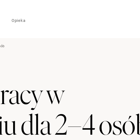
Opieka
sób
racy w
u dla 2–4 osó