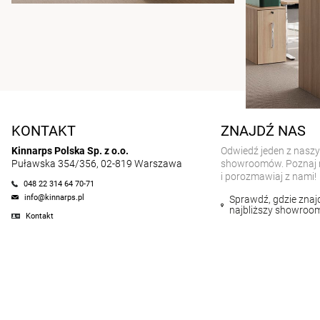
KONTAKT
ZNAJDŹ NAS
Kinnarps Polska Sp. z o.o.
Odwiedź jeden z nasz
Puławska 354/356, 02-819 Warszawa
showroomów. Poznaj 
i porozmawiaj z nami!
048 22 314 64 70-71
info@kinnarps.pl
Sprawdź, gdzie znajd
najbliższy showroo
Kontakt