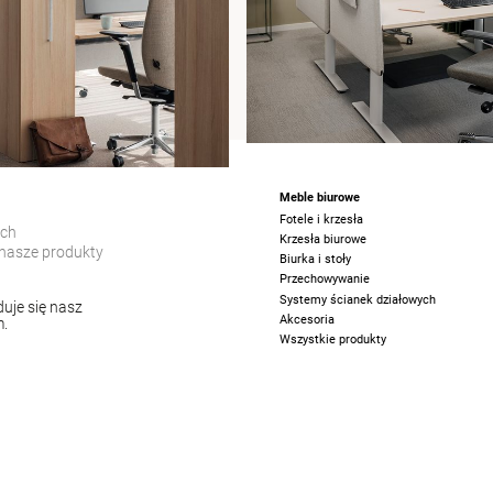
Meble biurowe
Fotele i krzesła
ych
Krzesła biurowe
nasze produkty
Biurka i stoły
Przechowywanie
Systemy ścianek działowych
uje się nasz
Akcesoria
m.
Wszystkie produkty