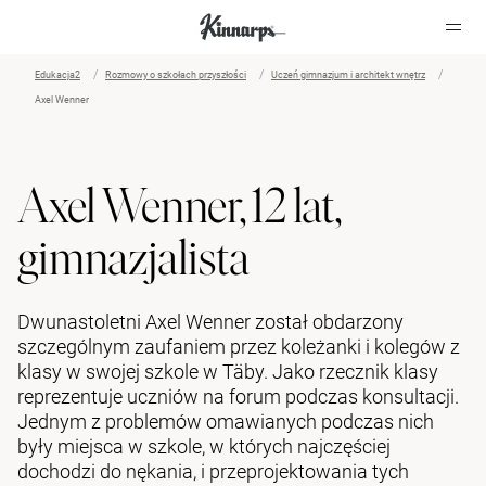
Edukacja2
Rozmowy o szkołach przyszłości
Uczeń gimnazjum i architekt wnętrz
Axel Wenner
?
?
Axel Wenner, 12 lat,
gimnazjalista
Dwunastoletni Axel Wenner został obdarzony
szczególnym zaufaniem przez koleżanki i kolegów z
klasy w swojej szkole w Täby. Jako rzecznik klasy
reprezentuje uczniów na forum podczas konsultacji.
Jednym z problemów omawianych podczas nich
były miejsca w szkole, w których najczęściej
dochodzi do nękania, i przeprojektowania tych