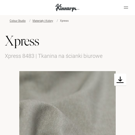
Colour Studio
Materiały i Kolory
Xpress
?
?
Xpress
Xpress 8483 | Tkanina na ścianki biurowe