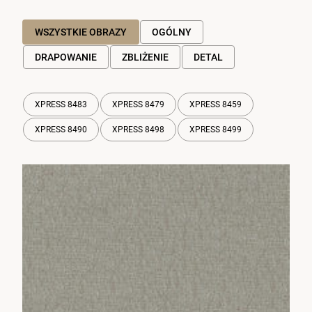
WSZYSTKIE OBRAZY
OGÓLNY
DRAPOWANIE
ZBLIŻENIE
DETAL
XPRESS 8483
XPRESS 8479
XPRESS 8459
XPRESS 8490
XPRESS 8498
XPRESS 8499