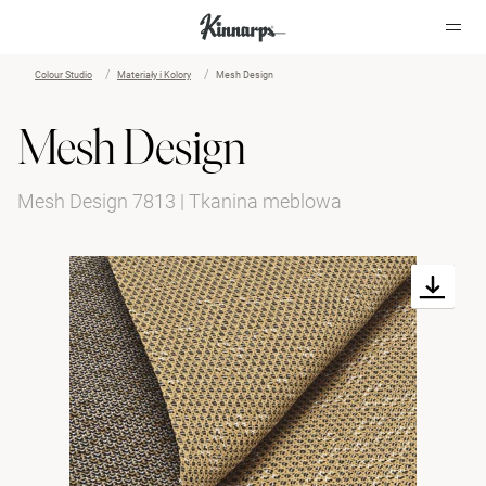
Colour Studio
Materiały i Kolory
Mesh Design
?
?
Mesh Design
Mesh Design 7813 | Tkanina meblowa