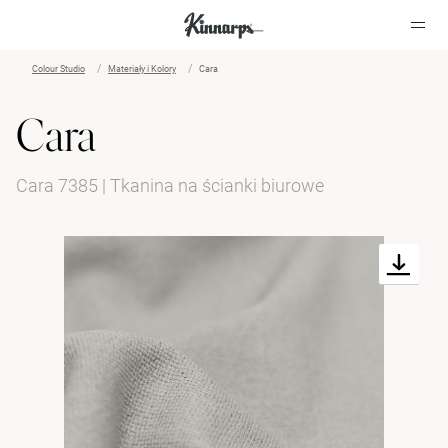
Colour Studio
Materiały i Kolory
Cara
?
?
Cara
Cara 7385 | Tkanina na ścianki biurowe