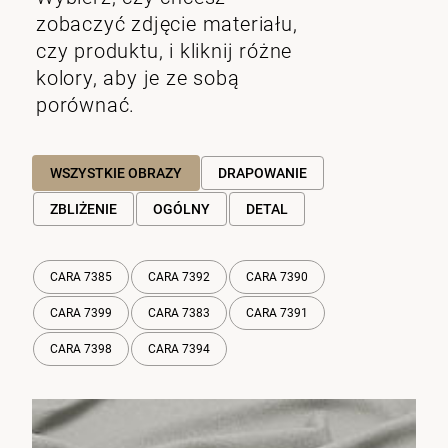
zobaczyć zdjęcie materiału,
czy produktu, i kliknij różne
kolory, aby je ze sobą
porównać.
WSZYSTKIE OBRAZY
DRAPOWANIE
ZBLIŻENIE
OGÓLNY
DETAL
CARA 7385
CARA 7392
CARA 7390
CARA 7399
CARA 7383
CARA 7391
CARA 7398
CARA 7394