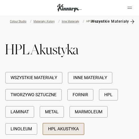
Wszystkie Materiały
Colour Studio
Materiały i Kolory
Inne Materiały
HPL Akustyka
?
?
HPL Akustyka
WSZYSTKIE MATERIAŁY
INNE MATERIAŁY
TWORZYWO SZTUCZNE
FORNIR
HPL
LAMINAT
METAL
MARMOLEUM
LINOLEUM
HPL AKUSTYKA